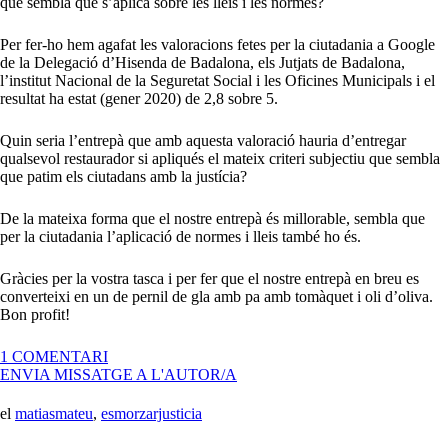
que sembla que s’aplica sobre les lleis i les normes?
Per fer-ho hem agafat les valoracions fetes per la ciutadania a Google
de la Delegació d’Hisenda de Badalona, els Jutjats de Badalona,
l’institut Nacional de la Seguretat Social i les Oficines Municipals i el
resultat ha estat (gener 2020) de 2,8 sobre 5.
Quin seria l’entrepà que amb aquesta valoració hauria d’entregar
qualsevol restaurador si apliqués el mateix criteri subjectiu que sembla
que patim els ciutadans amb la justícia?
De la mateixa forma que el nostre entrepà és millorable, sembla que
per la ciutadania l’aplicació de normes i lleis també ho és.
Gràcies per la vostra tasca i per fer que el nostre entrepà en breu es
converteixi en un de pernil de gla amb pa amb tomàquet i oli d’oliva.
Bon profit!
A
1 COMENTARI
ESMORZAR
ENVIA MISSATGE A L'AUTOR/A
DE
JUSTÍCIA
el
matiasmateu
,
esmorzarjusticia