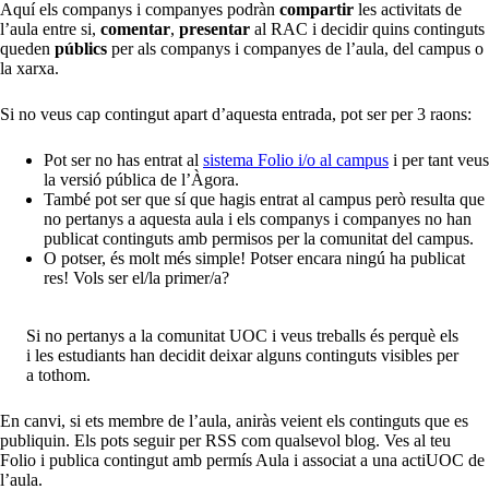
Aquí els companys i companyes podràn
compartir
les activitats de
l’aula entre si,
comentar
,
presentar
al RAC i decidir quins continguts
queden
públics
per als companys i companyes de l’aula, del campus o
la xarxa.
Si no veus cap contingut apart d’aquesta entrada, pot ser per 3 raons:
Pot ser no has entrat al
sistema Folio i/o al campus
i per tant veus
la versió pública de l’Àgora.
També pot ser que sí que hagis entrat al campus però resulta que
no pertanys a aquesta aula i els companys i companyes no han
publicat continguts amb permisos per la comunitat del campus.
O potser, és molt més simple! Potser encara ningú ha publicat
res! Vols ser el/la primer/a?
Si no pertanys a la comunitat UOC i veus treballs és perquè els
i les estudiants han decidit deixar alguns continguts visibles per
a tothom.
En canvi, si ets membre de l’aula, aniràs veient els continguts que es
publiquin. Els pots seguir per RSS com qualsevol blog. Ves al teu
Folio i publica contingut amb permís Aula i associat a una actiUOC de
l’aula.