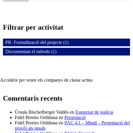
Filtrar per activitat
PR: Formalització del projecte (1)
Documentant el mètode (1)
Accedeix per veure els companys de classe actius
Comentaris recents
Úrsula Bischofberger Valdés
en
Esmorzar de justícia
Fidel Pereiro Ordiñana
en
Presentació
Fidel Pereiro Ordiñana
en
PAC 4.1 – Mirall – Presentació del
procés als iguals