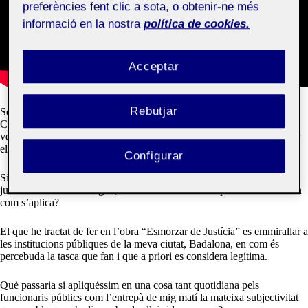
preferències fent clic a sota, o obtenir-ne més
informació en la nostra
política de cookies.
Acceptar
Rebutjar
Segons el diccionari de la llengua catalana de l’Institut d’Estudis
Catalans, la justícia és la virtut moral per la qual hom té com a guia la
veritat, hom és inclinat a donar a cadascú el que li pertany, a respectar
el dret.
Configurar
Si això és així per què percebem que moltes vegades la justícia no és
justa. No ho és en l’origen, no ho és en com s’interpreta o no ho és en
com s’aplica?
El que he tractat de fer en l’obra “Esmorzar de Justícia” es emmirallar a
les institucions públiques de la meva ciutat, Badalona, en com és
percebuda la tasca que fan i que a priori es considera legítima.
Què passaria si apliquéssim en una cosa tant quotidiana pels
funcionaris públics com l’entrepà de mig matí la mateixa subjectivitat