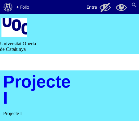
Quant
101
4
+ Folio
Entra
al
Saltar
al
WordPress
contingut
Universitat Oberta
de Catalunya
Projecte
I
Projecte I