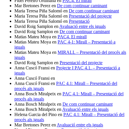
Fidel Pereiro Ordiñana
en
PAC4. El mirall
Mar Bretones Perez
en
De com continuar caminant
Maria Teresa Piña Salomó
en
De com continuar caminant
Maria Teresa Piña Salomó
en
Presentació del projecte
Maria Teresa Piña Salomó
en
Presentació
David Roig Samplon
en
Avaluació entre els iguals
David Roig Samplon
en
De com continuar caminant
Matias Mateu Moya
en
PAC4. El mirall
Matias Mateu Moya
en
PAC 4-1: Mirall – Presentació a
iguals
Matias Mateu Moya
en
MIRALL – Presentació del procés als
iguals
David Roig Samplon
en
Presentació del projecte
Anna Cuscó Fransi
en
Projecte I PAC 4.1. – Presentació a
iguals
Anna Cuscó Fransi
en
Anna Cuscó Fransi
en
PAC 4.1: Mirall – Presentació del
procés als iguals
Anna Bosch Miralpeix
en
PAC 4.1: Mirall – Presentació del
procés als iguals
Anna Bosch Miralpeix
en
De com continuar caminant
Anna Bosch Miralpeix
en
Avaluació entre els iguals
Helena Garcia del Pino
en
PAC 4.1: Mirall – Presentació del
procés als iguals
Mar Bretones Perez
en
Avaluació entre els iguals