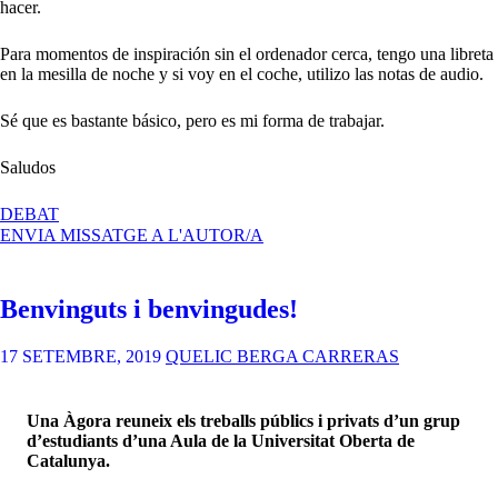
hacer.
Para momentos de inspiración sin el ordenador cerca, tengo una libreta
en la mesilla de noche y si voy en el coche, utilizo las notas de audio.
Sé que es bastante básico, pero es mi forma de trabajar.
Saludos
A
DEBAT
¿CÓMO
ENVIA MISSATGE A L'AUTOR/A
DOCUMENTAS
TU
PROCESO
Benvinguts i benvingudes!
ARTÍSTICO?
17 SETEMBRE, 2019
QUELIC BERGA CARRERAS
Una Àgora reuneix els treballs públics i privats d’un grup
d’estudiants d’una Aula de la Universitat Oberta de
Catalunya.